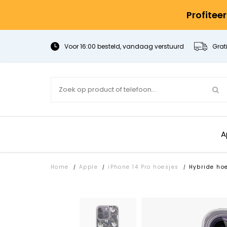
Profitee
Voor 16:00 besteld, vandaag verstuurd
Grat
A
Home
Apple
iPhone 14 Pro hoesjes
Hybride ho
/
/
/