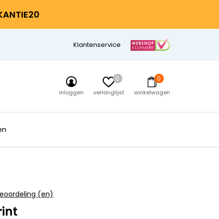
AKANTIE20
Klantenservice
0
0
inloggen
verlanglijst
winkelwagen
en
eoordeling (en)
int