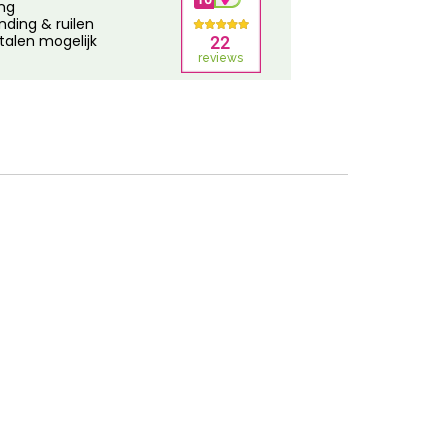
ing
nding & ruilen
talen mogelijk