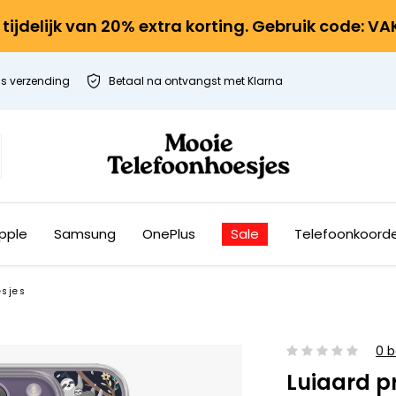
r tijdelijk van 20% extra korting. Gebruik code: V
is verzending
Betaal na ontvangst met Klarna
pple
Samsung
OnePlus
Sale
Telefoonkoord
esjes
0 b
Luiaard pr