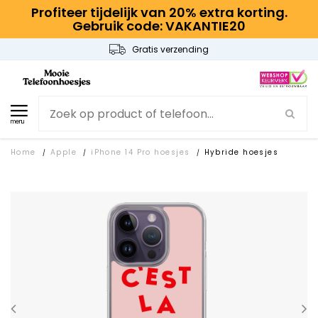
Profiteer tijdelijk van 20% extra korting.
Gebruik code: VAKANTIE20
Gratis verzending
menu
Home
Apple
iPhone 14 Pro hoesjes
Hybride hoesjes
/
/
/