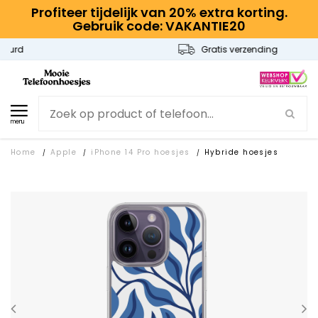
Profiteer tijdelijk van 20% extra korting.
Gebruik code: VAKANTIE20
Gratis verzending
menu
Home
Apple
iPhone 14 Pro hoesjes
Hybride hoesjes
/
/
/