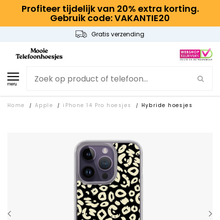
Profiteer tijdelijk van 20% extra korting.
Gebruik code: VAKANTIE20
Gratis verzending
menu
Home
Apple
iPhone 14 Pro hoesjes
Hybride hoesjes
/
/
/