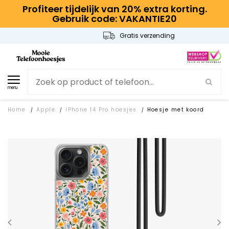
Profiteer tijdelijk van 20% extra korting.
Gebruik code: VAKANTIE20
Gratis verzending
menu
Home
Apple
iPhone 14 Pro hoesjes
Hoesje met koord
/
/
/