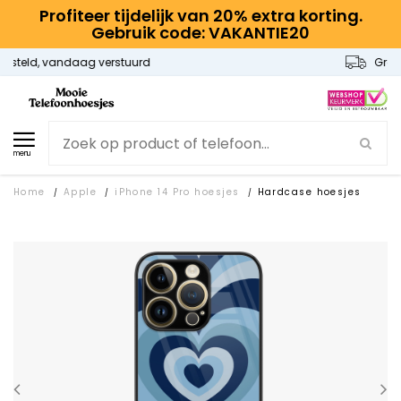
Profiteer tijdelijk van 20% extra korting.
Gebruik code: VAKANTIE20
Gratis verzending
menu
Home
Apple
iPhone 14 Pro hoesjes
Hardcase hoesjes
/
/
/