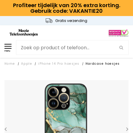
Profiteer tijdelijk van 20% extra korting.
Gebruik code: VAKANTIE20
Gratis verzending
menu
Home
Apple
iPhone 14 Pro hoesjes
Hardcase hoesjes
/
/
/