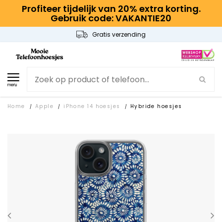
Profiteer tijdelijk van 20% extra korting.
Gebruik code: VAKANTIE20
Gratis verzending
menu
Home
Apple
iPhone 14 hoesjes
Hybride hoesjes
/
/
/