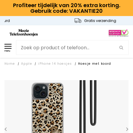
Profiteer tijdelijk van 20% extra korting.
Gebruik code: VAKANTIE20
Gratis verzending
menu
Home
Apple
iPhone 14 hoesjes
Hoesje met koord
/
/
/