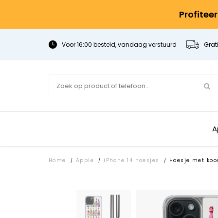
Profitee
Voor 16:00 besteld, vandaag verstuurd
Grat
A
Home
Apple
iPhone 14 hoesjes
Hoesje met koo
/
/
/