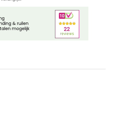
ing
nding & ruilen
talen mogelijk