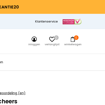
AKANTIE20
Klantenservice
0
0
inloggen
verlanglijst
winkelwagen
en
eoordeling (en)
cheers