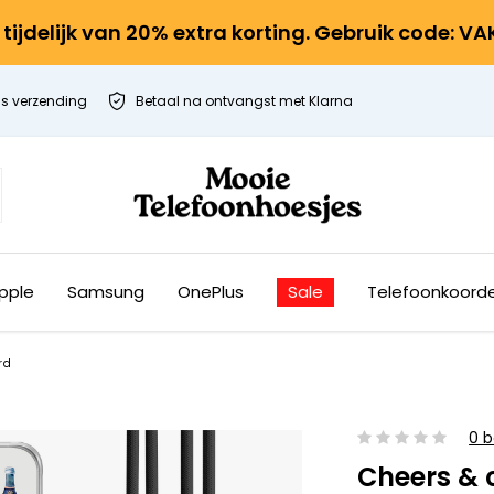
r tijdelijk van 20% extra korting. Gebruik code: V
is verzending
Betaal na ontvangst met Klarna
pple
Samsung
OnePlus
Sale
Telefoonkoord
rd
0 b
Cheers & 