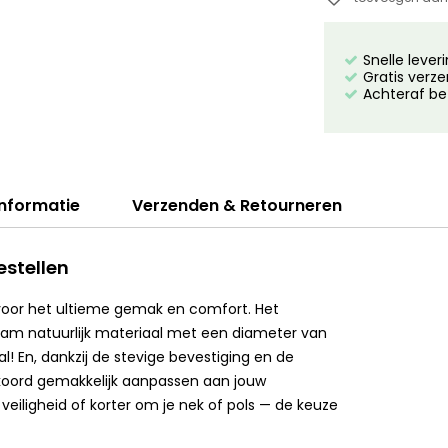
Snelle lever
Gratis verze
Achteraf be
informatie
Verzenden & Retourneren
estellen
voor het ultieme gemak en comfort. Het
aam natuurlijk materiaal met een diameter van
! En, dankzij de stevige bevestiging en de
koord gemakkelijk aanpassen aan jouw
eiligheid of korter om je nek of pols — de keuze