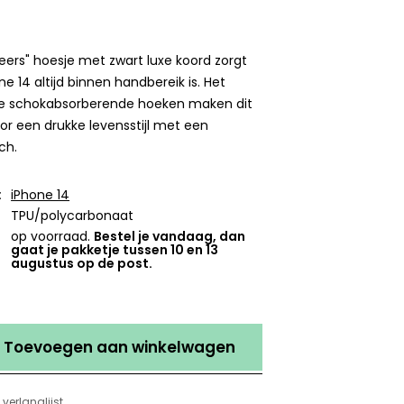
ers" hoesje met zwart luxe koord zorgt
ne 14 altijd binnen handbereik is. Het
de schokabsorberende hoeken maken dit
or een drukke levensstijl met een
ch.
:
iPhone 14
TPU/polycarbonaat
op voorraad.
Bestel je vandaag, dan
gaat je pakketje tussen 10 en 13
augustus op de post.
Toevoegen aan winkelwagen
verlanglijst