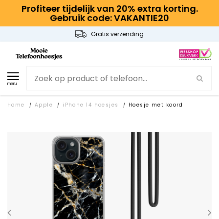
Profiteer tijdelijk van 20% extra korting.
Gebruik code: VAKANTIE20
Gratis verzending
menu
Home
Apple
iPhone 14 hoesjes
Hoesje met koord
/
/
/