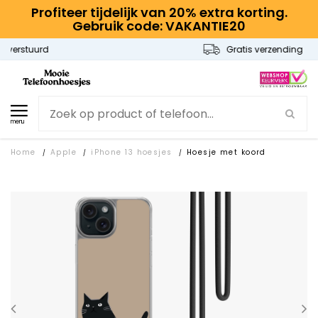
Profiteer tijdelijk van 20% extra korting.
Gebruik code: VAKANTIE20
Gratis verzending
menu
Home
Apple
iPhone 13 hoesjes
Hoesje met koord
/
/
/