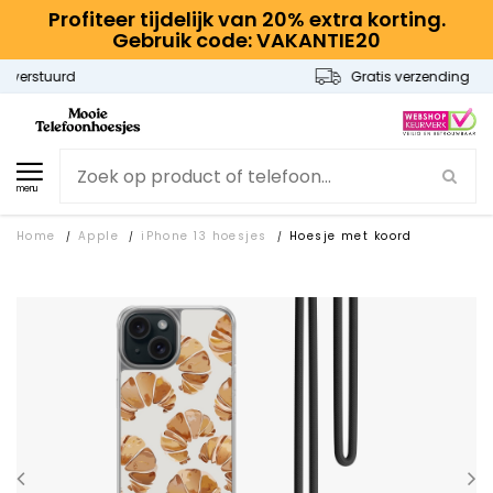
Profiteer tijdelijk van 20% extra korting.
Gebruik code: VAKANTIE20
Gratis verzending
menu
Home
Apple
iPhone 13 hoesjes
Hoesje met koord
/
/
/