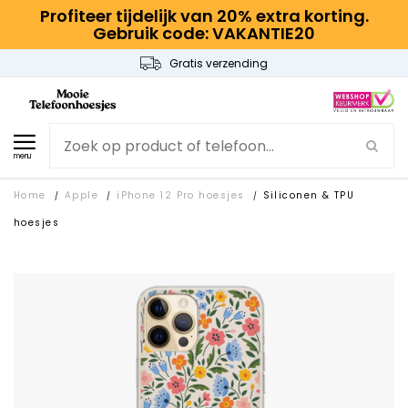
Profiteer tijdelijk van 20% extra korting.
Gebruik code: VAKANTIE20
Gratis verzending
menu
Home
Apple
iPhone 12 Pro hoesjes
Siliconen & TPU
/
/
/
hoesjes