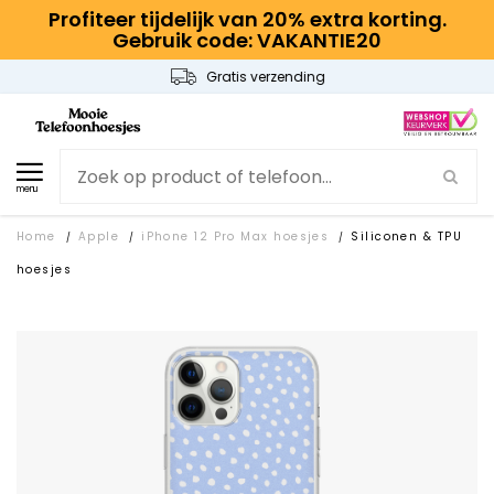
Profiteer tijdelijk van 20% extra korting.
Gebruik code: VAKANTIE20
Gratis verzending
menu
Home
Apple
iPhone 12 Pro Max hoesjes
Siliconen & TPU
/
/
/
hoesjes