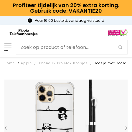
Profiteer tijdelijk van 20% extra korting.
Gebruik code: VAKANTIE20
Voor 16:00 besteld, vandaag verstuurd
menu
Home
Apple
iPhone 12 Pro Max hoesjes
Hoesje met koord
/
/
/