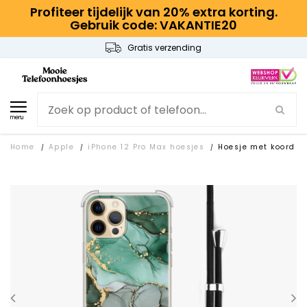
Profiteer tijdelijk van 20% extra korting.
Gebruik code: VAKANTIE20
Gratis verzending
menu
Home
Apple
iPhone 12 Pro Max hoesjes
Hoesje met koord
/
/
/