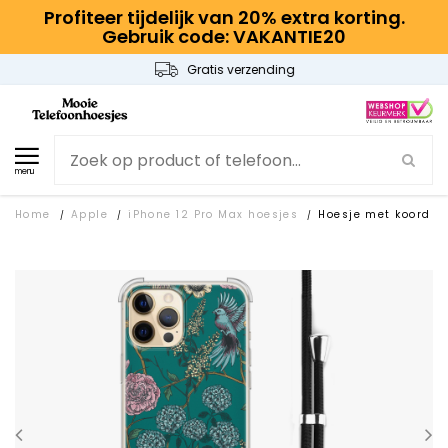
Profiteer tijdelijk van 20% extra korting.
Gebruik code: VAKANTIE20
Gratis verzending
menu
Home
Apple
iPhone 12 Pro Max hoesjes
Hoesje met koord
/
/
/