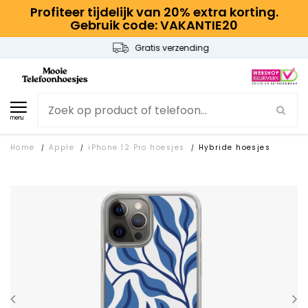
Profiteer tijdelijk van 20% extra korting.
Gebruik code: VAKANTIE20
Gratis verzending
menu
Home
Apple
iPhone 12 Pro hoesjes
Hybride hoesjes
/
/
/