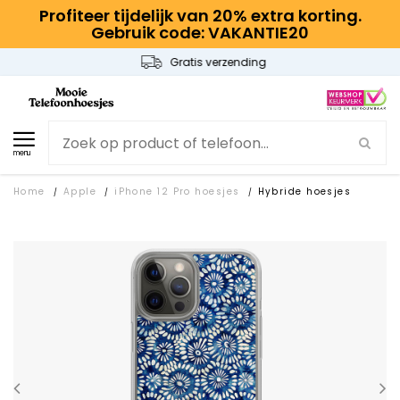
Profiteer tijdelijk van 20% extra korting.
Gebruik code: VAKANTIE20
Gratis verzending
menu
Home
Apple
iPhone 12 Pro hoesjes
Hybride hoesjes
/
/
/