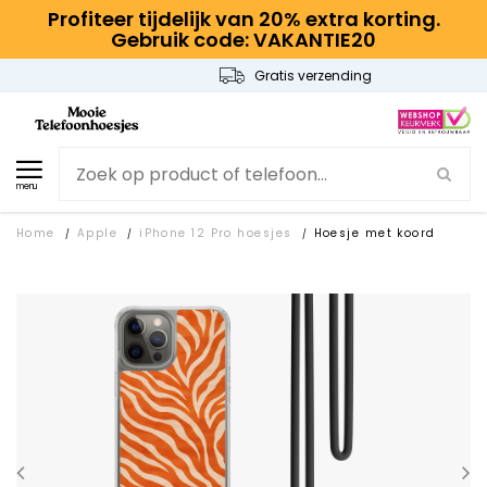
Profiteer tijdelijk van 20% extra korting.
Gebruik code: VAKANTIE20
Gratis verzending
menu
Home
Apple
iPhone 12 Pro hoesjes
Hoesje met koord
/
/
/