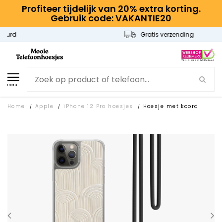
Profiteer tijdelijk van 20% extra korting.
Gebruik code: VAKANTIE20
Gratis verzending
menu
Home
Apple
iPhone 12 Pro hoesjes
Hoesje met koord
/
/
/