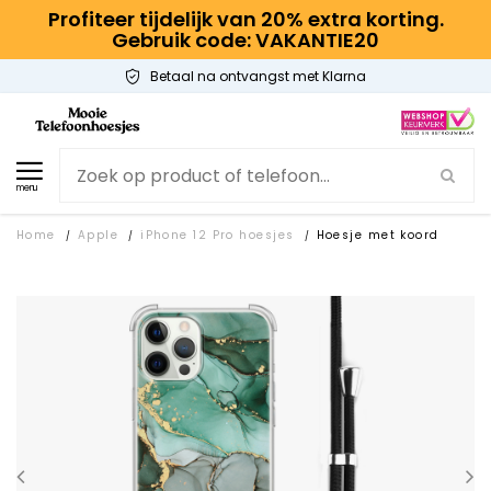
Profiteer tijdelijk van 20% extra korting.
Gebruik code: VAKANTIE20
Betaal na ontvangst met Klarna
menu
Home
Apple
iPhone 12 Pro hoesjes
Hoesje met koord
/
/
/
SALE