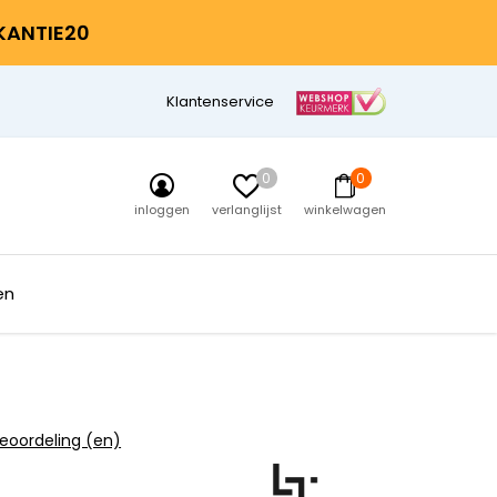
AKANTIE20
Klantenservice
0
0
inloggen
verlanglijst
winkelwagen
en
eoordeling (en)