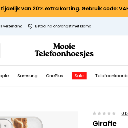
r tijdelijk van 20% extra korting. Gebruik code: V
is verzending
Betaal na ontvangst met Klarna
pple
Samsung
OnePlus
Sale
Telefoonkoord
0 b
Giraffe