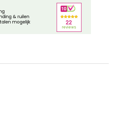
ing
nding & ruilen
talen mogelijk