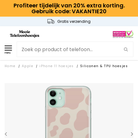
Profiteer tijdelijk van 20% extra korting.
Gebruik code: VAKANTIE20
Gratis verzending
menu
Home
Apple
iPhone 11 hoesjes
Siliconen & TPU hoesjes
/
/
/
SALE