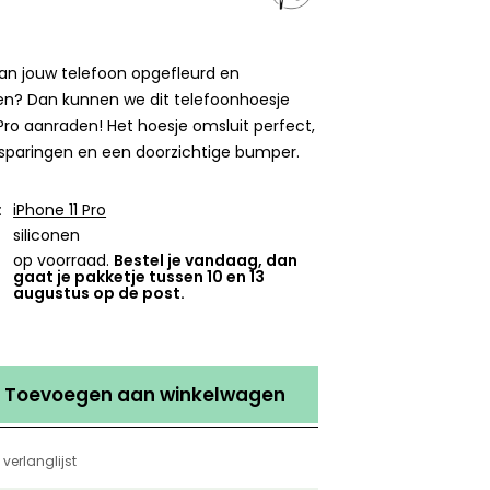
 van jouw telefoon opgefleurd en
n? Dan kunnen we dit telefoonhoesje
 Pro aanraden! Het hoesje omsluit perfect,
tsparingen en een doorzichtige bumper.
:
iPhone 11 Pro
siliconen
op voorraad.
Bestel je vandaag, dan
gaat je pakketje tussen 10 en 13
augustus op de post.
Toevoegen aan winkelwagen
verlanglijst