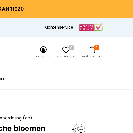
AKANTIE20
Klantenservice
0
0
inloggen
verlanglijst
winkelwagen
en
eoordeling (en)
che bloemen