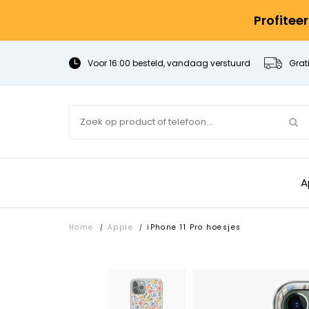
Profitee
Voor 16:00 besteld, vandaag verstuurd
Grat
A
Home
Apple
iPhone 11 Pro hoesjes
/
/