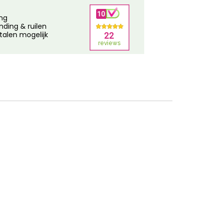
ing
nding & ruilen
talen mogelijk