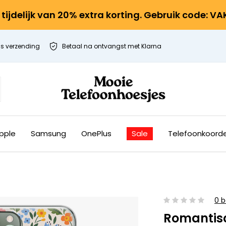
r tijdelijk van 20% extra korting. Gebruik code: V
is verzending
Betaal na ontvangst met Klarna
pple
Samsung
OnePlus
Sale
Telefoonkoord
0 b
Romantis