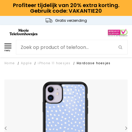
Profiteer tijdelijk van 20% extra korting.
Gebruik code: VAKANTIE20
Gratis verzending
menu
Home
Apple
iPhone 11 hoesjes
Hardcase hoesjes
/
/
/