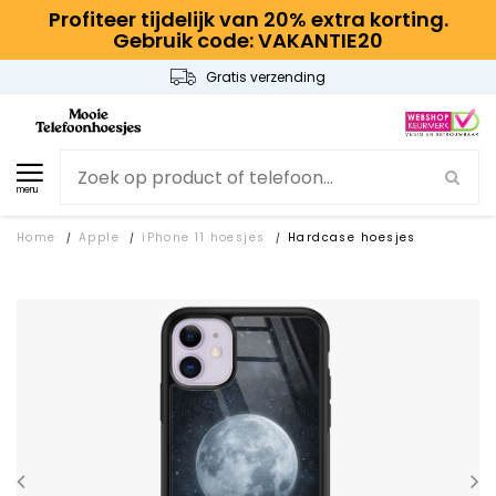
Profiteer tijdelijk van 20% extra korting.
Gebruik code: VAKANTIE20
Gratis verzending
menu
Home
Apple
iPhone 11 hoesjes
Hardcase hoesjes
/
/
/